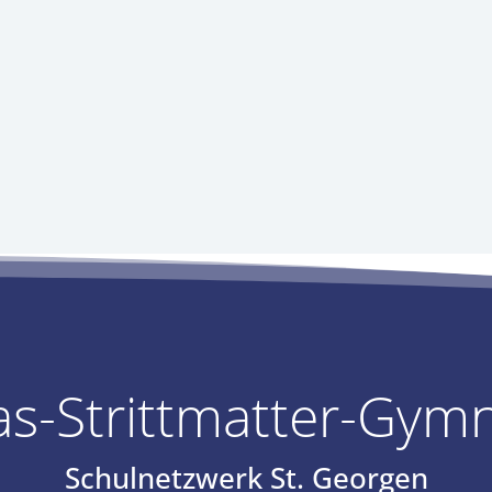
s-Strittmatter-Gym
Schulnetzwerk St. Georgen