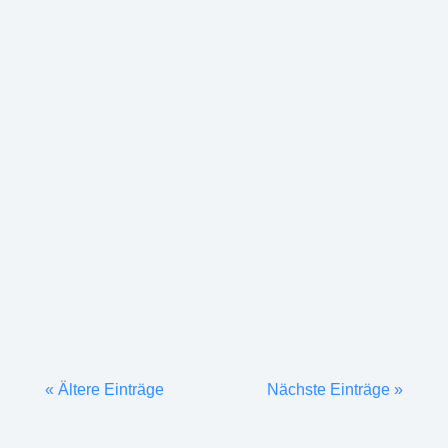
Nach den Aufführungen der Theater-AG der
Unterstufe waren nun „die Großen“ an der Reihe.
Das Besondere: Die Regie lag ganz in
Schülerhand, nämlich von KS2-Schüler Tom
Schaedler. Neben den Abiturprüfungen brachte er
mit seinen sieben Achtklässlerinnen und
Achtklässlern...
« Ältere Einträge
Nächste Einträge »