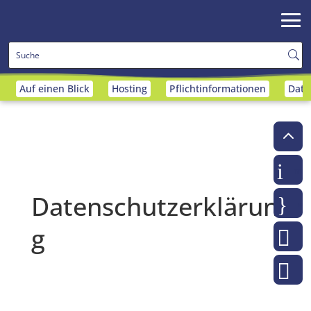
Auf einen Blick
Hosting
Pflichtinformationen
Date
2
i
moo
Datenschutzerklärun
}
we
g

m

ko