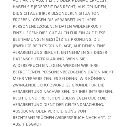
VON ART. 6 ABS. 1 LIT. E ODER F DSGVO ERFOLGT,
HABEN SIE JEDERZEIT DAS RECHT, AUS GRÜNDEN,
DIE SICH AUS IHRER BESONDEREN SITUATION
ERGEBEN, GEGEN DIE VERARBEITUNG IHRER
PERSONENBEZOGENEN DATEN WIDERSPRUCH
EINZULEGEN; DIES GILT AUCH FÜR EIN AUF DIESE
BESTIMMUNGEN GESTÜTZTES PROFILING. DIE
JEWEILIGE RECHTSGRUNDLAGE, AUF DENEN EINE
VERARBEITUNG BERUHT, ENTNEHMEN SIE DIESER
DATENSCHUTZERKLÄRUNG. WENN SIE
WIDERSPRUCH EINLEGEN, WERDEN WIR IHRE
BETROFFENEN PERSONENBEZOGENEN DATEN NICHT
MEHR VERARBEITEN, ES SEI DENN, WIR KÖNNEN
ZWINGENDE SCHUTZWÜRDIGE GRÜNDE FÜR DIE
VERARBEITUNG NACHWEISEN, DIE IHRE INTERESSEN,
RECHTE UND FREIHEITEN ÜBERWIEGEN ODER DIE
VERARBEITUNG DIENT DER GELTENDMACHUNG,
AUSÜBUNG ODER VERTEIDIGUNG VON
RECHTSANSPRÜCHEN (WIDERSPRUCH NACH ART. 21
ABS. 1 DSGVO).