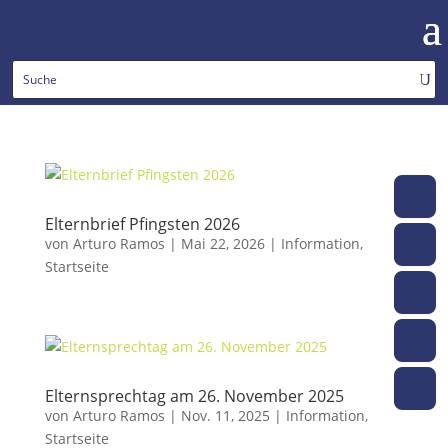
To
Elternbrief Pfingsten 2026
von
Arturo Ramos
|
Mai 22, 2026
|
Information
,
moo
Startseite
web
m
ko
Elternsprechtag am 26. November 2025
von
Arturo Ramos
|
Nov. 11, 2025
|
Information
,
Startseite