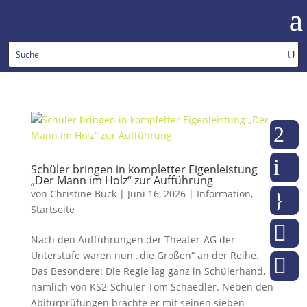
2
To
i
Schüler bringen in kompletter Eigenleistung
moo
„Der Mann im Holz“ zur Aufführung
von
Christine Buck
|
Juni 16, 2026
|
Information
,
}
web
Startseite

m
Nach den Aufführungen der Theater-AG der
Unterstufe waren nun „die Großen“ an der Reihe.

ko
Das Besondere: Die Regie lag ganz in Schülerhand,
nämlich von KS2-Schüler Tom Schaedler. Neben den
Abiturprüfungen brachte er mit seinen sieben