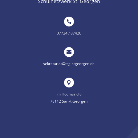
Schulnetzwerk St. Georgen

07724 / 87420

sekretariat@tsg-stgeorgen.de

Im Hochwald 8
78112 Sankt Georgen