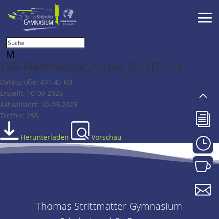
M
TSG-Materialliste_Klasse_5b_SJ25-26
Dateigröße: 491.45 KB
2
Erstellt: 10-09-2025
Aktualisiert: 10-09-2025
Treffer: 255
i
Herunterladen
Vorschau
}


Thomas-Strittmatter-Gymnasium