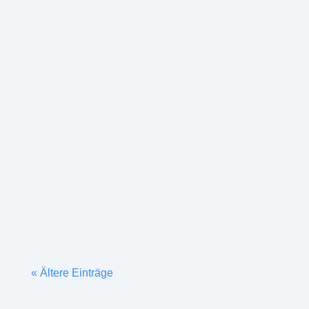
nach Stundenplan hatten die Schüler eine große
Auswahl von insgesamt 24 Projekten, unter
denen sie sich ihre Favoriten aussuchen durften.
Zugeteilt wurde dann mit einem Algorithmus,...
« Ältere Einträge