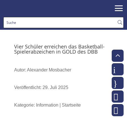
Vier Schüler erreichen das Basketball-
Spielerabzeichen in GOLD des DBB
2
i
moo
Autor: Alexander Mosbacher
}
web
Veröffentlicht: 29. Juli 2025

m
Kategorie: Information | Startseite

ko