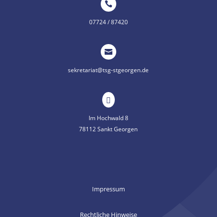

07724 / 87420

sekretariat@tsg-stgeorgen.de

Im Hochwald 8
78112 Sankt Georgen
Impressum
Rechtliche Hinweise